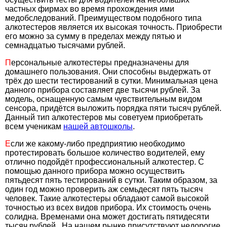
частных фирмах во время прохождения ими
медобследований. Преимуществом подобного типа
алкотестеров является их высокая точность. Приобрести
его можно за сумму в пределах между пятью и
семнадцатью тысячами рублей.
П
ерсональные алкотестеры предназначены для
домашнего пользования. Они способны выдержать от
трёх до шести тестирований в сутки. Минимальная цена
данного прибора составляет две тысячи рублей. За
модель, оснащенную самым чувствительным видом
сенсора, придётся выложить порядка пяти тысяч рублей.
Данный тип алкотестеров мы советуем приобретать
всем ученикам
нашей автошколы
.
Е
сли же какому-либо предприятию необходимо
протестировать большое количество водителей, ему
отлично подойдёт профессиональный алкотестер. С
помощью данного прибора можно осуществить
пятьдесят пять тестирований в сутки. Таким образом, за
один год можно проверить аж семьдесят пять тысяч
человек. Такие алкотестеры обладают самой высокой
точностью из всех видов прибора. Их стоимость очень
солидна. Временами она может достигать пятидесяти
тысяч рублей. На нашем рынке присутствуют недорогие