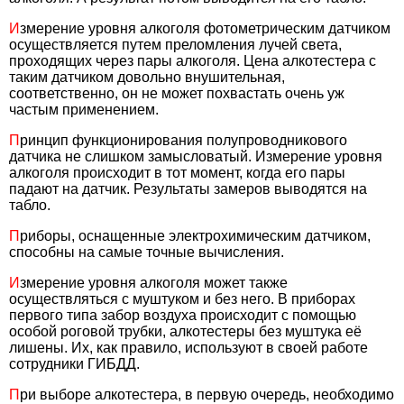
И
змерение уровня алкоголя фотометрическим датчиком
осуществляется путем преломления лучей света,
проходящих через пары алкоголя. Цена алкотестера с
таким датчиком довольно внушительная,
соответственно, он не может похвастать очень уж
частым применением.
П
ринцип функционирования полупроводникового
датчика не слишком замысловатый. Измерение уровня
алкоголя происходит в тот момент, когда его пары
падают на датчик. Результаты замеров выводятся на
табло.
П
риборы, оснащенные электрохимическим датчиком,
способны на самые точные вычисления.
И
змерение уровня алкоголя может также
осуществляться с муштуком и без него. В приборах
первого типа забор воздуха происходит с помощью
особой роговой трубки, алкотестеры без муштука её
лишены. Их, как правило, используют в своей работе
сотрудники ГИБДД.
П
ри выборе алкотестера, в первую очередь, необходимо