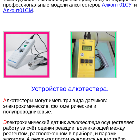
профессиональные модели алкотестеров
Алконт 01СУ
и
Алконт01СМ
.
Устройство алкотестера.
А
лкотестеры могут иметь три вида датчиков:
электрохимические, фотометрические и
полупроводниковые.
Э
лектрохимический датчик
алкотестера
осуществляет
работу за счёт оценки реакции, возникающей между
реагентом, расположенном в приборе, и парами
алкоголя. А результат потом выводится на его табло.