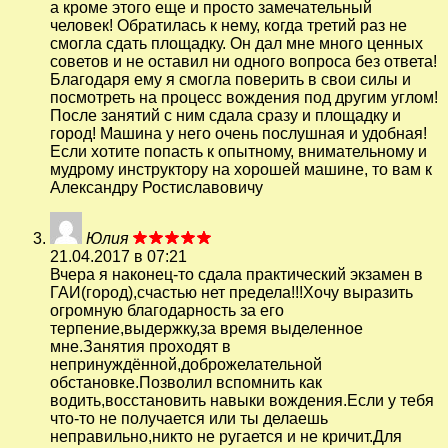
а кроме этого еще и просто замечательный
человек! Обратилась к нему, когда третий раз не
смогла сдать площадку. Он дал мне много ценных
советов и не оставил ни одного вопроса без ответа!
Благодаря ему я смогла поверить в свои силы и
посмотреть на процесс вождения под другим углом!
После занятий с ним сдала сразу и площадку и
город! Машина у него очень послушная и удобная!
Если хотите попасть к опытному, внимательному и
мудрому инструктору на хорошей машине, то вам к
Александру Ростиславовичу
Юлия
21.04.2017 в 07:21
Вчера я наконец-то сдала практический экзамен в
ГАИ(город),счастью нет предела!!!Хочу выразить
огромную благодарность за его
терпение,выдержку,за время выделенное
мне.Занятия проходят в
непринуждённой,доброжелательной
обстановке.Позволил вспомнить как
водить,восстановить навыки вождения.Если у тебя
что-то не получается или ты делаешь
неправильно,никто не ругается и не кричит.Для