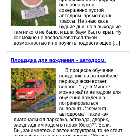
был обнаружен
совершенно пустой
автодром, прямо вдоль
трассы. Не знаю как в
будние дни, но в выходные
там никого не было, и шлагбаум был открыт. Ну
как можно не воспользоваться такой
возможностью и не поучить подрастающее […]
Площадка для вождения – автодром.
В процессе обучения
вождению на автомобиле
периодически встает
вопрос: “Где в Минске
можно найти автодром для
обучения вождению,
потренироваться
выполнять ‘элементы
автодрома”, такие как,
диагональная парковка, эстакада, дворик,
заезд задним ходом в гараж (бокс)?”. Если,
Вы, занимаетесь с автоинструктром, то не стоит
заморачиваться по этому поводу. Обычно