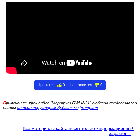
Нравится
0
Не нравится
0
Примечание: Урок видео “Маршрут ГАИ №21” любезно предоставлен
нашим
автоинструктором Зубковым Дмитрием
.
[
Все материалы сайта носят только информационный
характер...
]